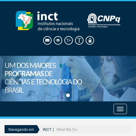
UM DOS MAIORES
PROGRAMAS
DE
CIÊNCIAS E TECNOLOGIA DO
BRASIL
Mostrar
menu
INCT
What We Do
Navegando em