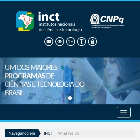
UM DOS MAIORES
PROGRAMAS
DE
CIÊNCIAS E TECNOLOGIA DO
BRASIL
Mostrar
menu
INCT
What We Do
Navegando em