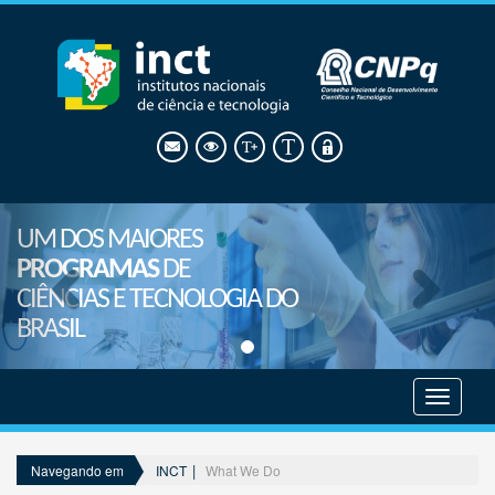
UM DOS MAIORES
PROGRAMAS
DE
CIÊNCIAS E TECNOLOGIA DO
BRASIL
Mostrar
menu
INCT
What We Do
Navegando em