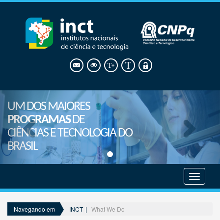
UM DOS MAIORES
PROGRAMAS
DE
CIÊNCIAS E TECNOLOGIA DO
BRASIL
Mostrar
menu
INCT
What We Do
Navegando em