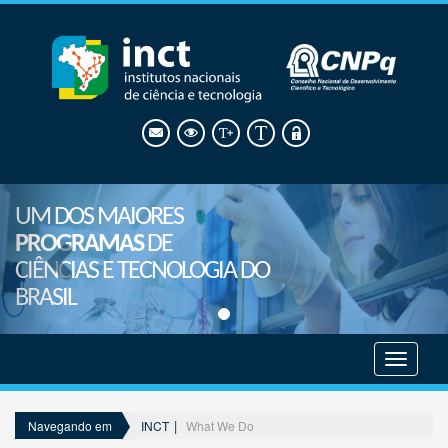
UM DOS MAIORES
PROGRAMAS
DE
CIÊNCIAS E TECNOLOGIA DO
BRASIL
Mostrar
menu
INCT
What We Do
Navegando em