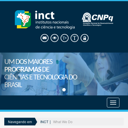
UM DOS MAIORES
PROGRAMAS
DE
CIÊNCIAS E TECNOLOGIA DO
BRASIL
Mostrar
menu
INCT
What We Do
Navegando em