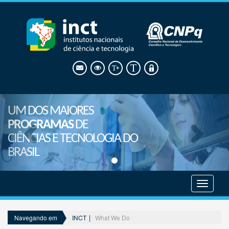
UM DOS MAIORES
PROGRAMAS
DE
CIÊNCIAS E TECNOLOGIA DO
BRASIL
Mostrar
menu
INCT
What We Do
Navegando em