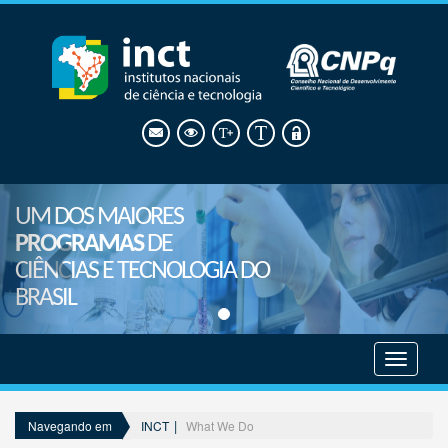
UM DOS MAIORES
PROGRAMAS
DE
CIÊNCIAS E TECNOLOGIA DO
BRASIL
Mostrar
menu
INCT
What We Do
Navegando em