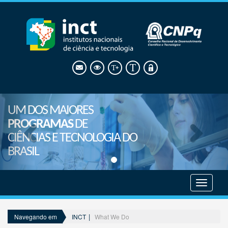
UM DOS MAIORES
PROGRAMAS
DE
CIÊNCIAS E TECNOLOGIA DO
BRASIL
Mostrar
menu
INCT
What We Do
Navegando em