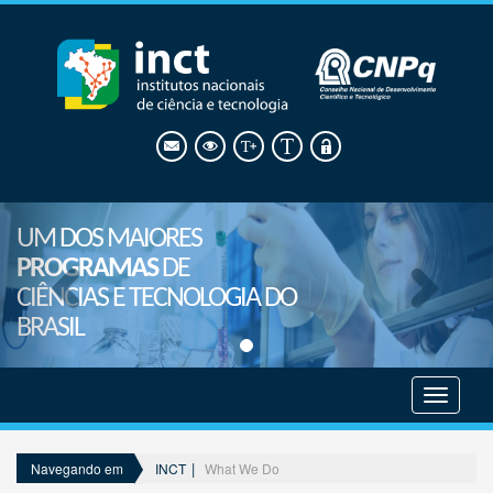
UM DOS MAIORES
PROGRAMAS
DE
CIÊNCIAS E TECNOLOGIA DO
BRASIL
Mostrar
menu
INCT
What We Do
Navegando em