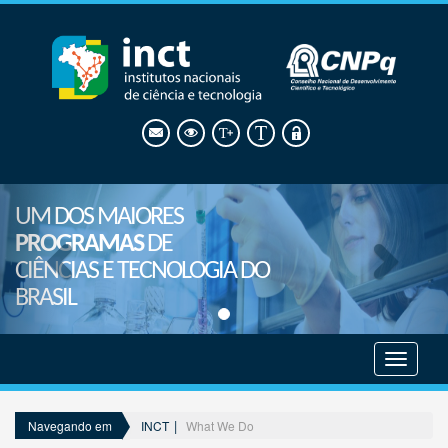
UM DOS MAIORES
PROGRAMAS
DE
CIÊNCIAS E TECNOLOGIA DO
BRASIL
Mostrar
menu
INCT
What We Do
Navegando em