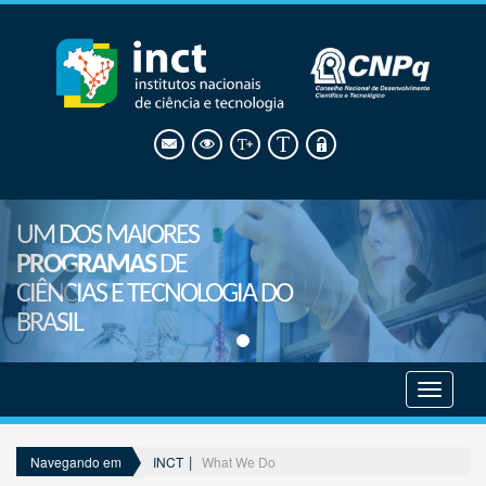
UM DOS MAIORES
PROGRAMAS
DE
CIÊNCIAS E TECNOLOGIA DO
BRASIL
Mostrar
menu
INCT
What We Do
Navegando em