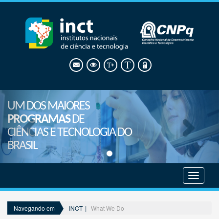
UM DOS MAIORES
PROGRAMAS
DE
CIÊNCIAS E TECNOLOGIA DO
BRASIL
Mostrar
menu
INCT
What We Do
Navegando em