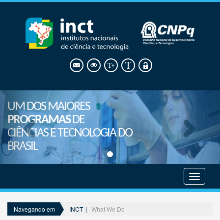
UM DOS MAIORES
PROGRAMAS
DE
CIÊNCIAS E TECNOLOGIA DO
BRASIL
Mostrar
menu
INCT
What We Do
Navegando em