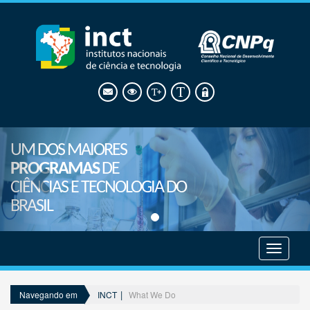
UM DOS MAIORES
PROGRAMAS
DE
CIÊNCIAS E TECNOLOGIA DO
BRASIL
Mostrar
menu
INCT
What We Do
Navegando em