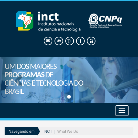
UM DOS MAIORES
PROGRAMAS
DE
CIÊNCIAS E TECNOLOGIA DO
BRASIL
Mostrar
menu
INCT
What We Do
Navegando em