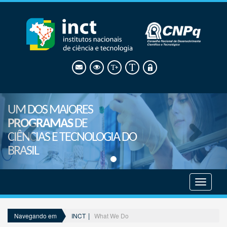
UM DOS MAIORES
PROGRAMAS
DE
CIÊNCIAS E TECNOLOGIA DO
BRASIL
Mostrar
menu
INCT
What We Do
Navegando em