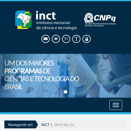
UM DOS MAIORES
PROGRAMAS
DE
CIÊNCIAS E TECNOLOGIA DO
BRASIL
Mostrar
menu
INCT
What We Do
Navegando em