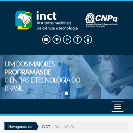
UM DOS MAIORES
PROGRAMAS
DE
CIÊNCIAS E TECNOLOGIA DO
BRASIL
Mostrar
menu
INCT
What We Do
Navegando em