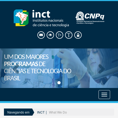
UM DOS MAIORES
PROGRAMAS
DE
CIÊNCIAS E TECNOLOGIA DO
BRASIL
Mostrar
menu
INCT
What We Do
Navegando em