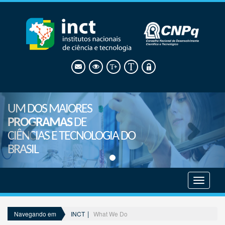
UM DOS MAIORES
PROGRAMAS
DE
CIÊNCIAS E TECNOLOGIA DO
BRASIL
Mostrar
menu
INCT
What We Do
Navegando em