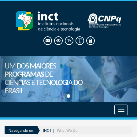
UM DOS MAIORES
PROGRAMAS
DE
CIÊNCIAS E TECNOLOGIA DO
BRASIL
Mostrar
menu
INCT
What We Do
Navegando em