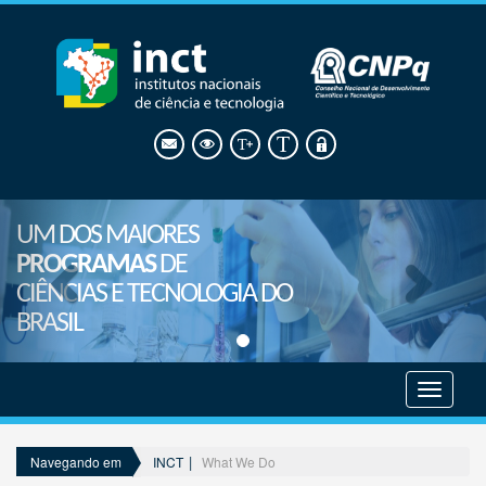
UM DOS MAIORES
PROGRAMAS
DE
CIÊNCIAS E TECNOLOGIA DO
BRASIL
Mostrar
menu
INCT
What We Do
Navegando em