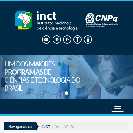
UM DOS MAIORES
PROGRAMAS
DE
CIÊNCIAS E TECNOLOGIA DO
BRASIL
Mostrar
menu
INCT
What We Do
Navegando em