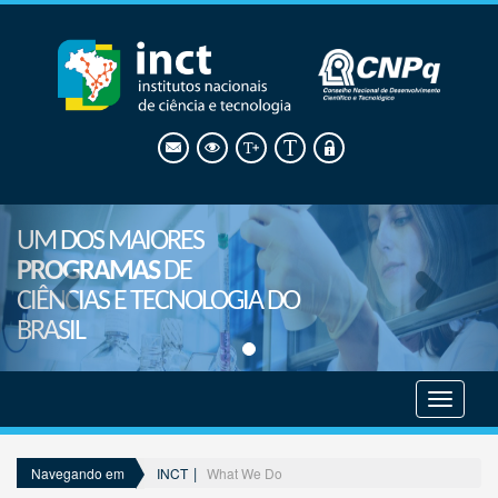
UM DOS MAIORES
PROGRAMAS
DE
CIÊNCIAS E TECNOLOGIA DO
BRASIL
Mostrar
menu
INCT
What We Do
Navegando em