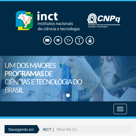
UM DOS MAIORES
PROGRAMAS
DE
CIÊNCIAS E TECNOLOGIA DO
BRASIL
Mostrar
menu
INCT
What We Do
Navegando em