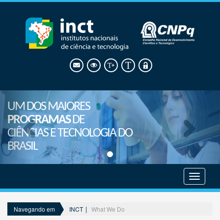
UM DOS MAIORES
PROGRAMAS
DE
CIÊNCIAS E TECNOLOGIA DO
BRASIL
Mostrar
menu
INCT
What We Do
Navegando em