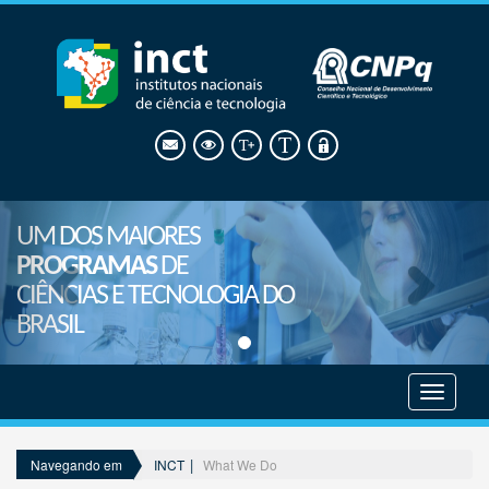
UM DOS MAIORES
PROGRAMAS
DE
CIÊNCIAS E TECNOLOGIA DO
BRASIL
Mostrar
menu
INCT
What We Do
Navegando em