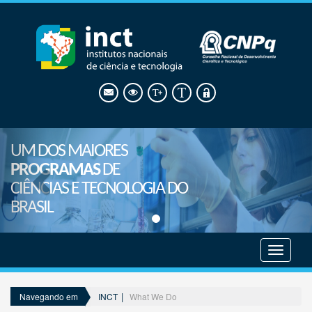
UM DOS MAIORES
PROGRAMAS
DE
CIÊNCIAS E TECNOLOGIA DO
BRASIL
Mostrar
menu
INCT
What We Do
Navegando em