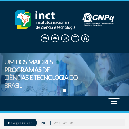
UM DOS MAIORES
PROGRAMAS
DE
CIÊNCIAS E TECNOLOGIA DO
BRASIL
Mostrar
menu
INCT
What We Do
Navegando em