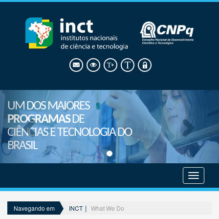
UM DOS MAIORES
PROGRAMAS
DE
CIÊNCIAS E TECNOLOGIA DO
BRASIL
Mostrar
menu
INCT
What We Do
Navegando em