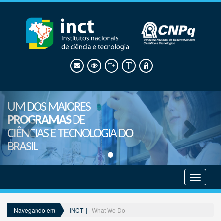
UM DOS MAIORES
PROGRAMAS
DE
CIÊNCIAS E TECNOLOGIA DO
BRASIL
Mostrar
menu
INCT
What We Do
Navegando em