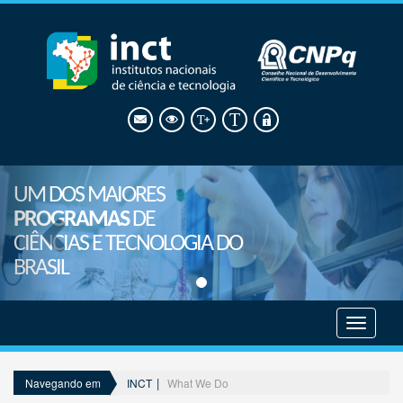
UM DOS MAIORES
PROGRAMAS
DE
CIÊNCIAS E TECNOLOGIA DO
BRASIL
Mostrar
menu
INCT
What We Do
Navegando em