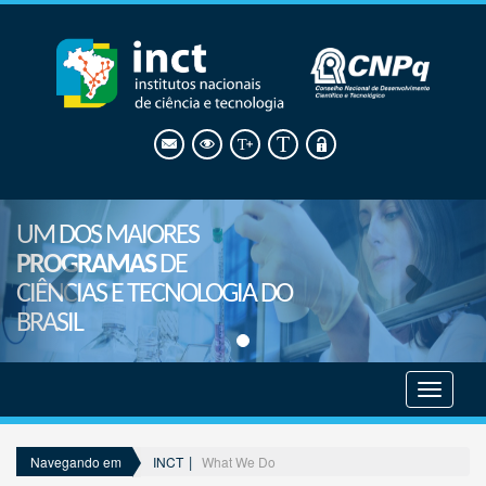
UM DOS MAIORES
PROGRAMAS
DE
CIÊNCIAS E TECNOLOGIA DO
BRASIL
Mostrar
menu
INCT
What We Do
Navegando em