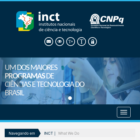
UM DOS MAIORES
PROGRAMAS
DE
CIÊNCIAS E TECNOLOGIA DO
BRASIL
Mostrar
menu
INCT
What We Do
Navegando em