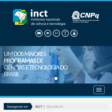
UM DOS MAIORES
PROGRAMAS
DE
CIÊNCIAS E TECNOLOGIA DO
BRASIL
Mostrar
menu
INCT
What We Do
Navegando em