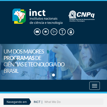
UM DOS MAIORES
PROGRAMAS
DE
CIÊNCIAS E TECNOLOGIA DO
BRASIL
Mostrar
menu
INCT
What We Do
Navegando em