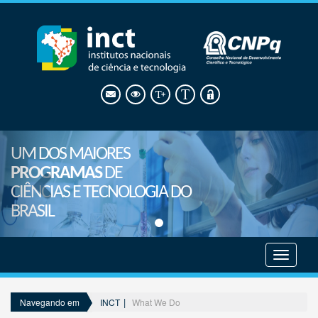
UM DOS MAIORES
PROGRAMAS
DE
CIÊNCIAS E TECNOLOGIA DO
BRASIL
Mostrar
menu
INCT
What We Do
Navegando em