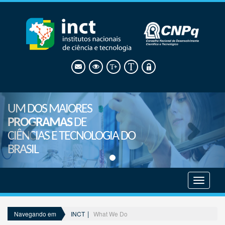
UM DOS MAIORES
PROGRAMAS
DE
CIÊNCIAS E TECNOLOGIA DO
BRASIL
Mostrar
menu
INCT
What We Do
Navegando em