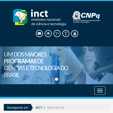
UM DOS MAIORES
PROGRAMAS
DE
CIÊNCIAS E TECNOLOGIA DO
BRASIL
Mostrar
menu
INCT
What We Do
Navegando em