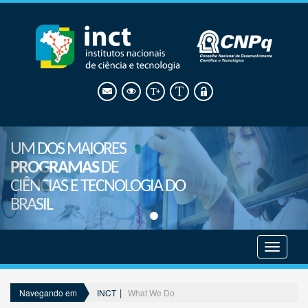
UM DOS MAIORES
PROGRAMAS
DE
CIÊNCIAS E TECNOLOGIA DO
BRASIL
Mostrar
menu
INCT
What We Do
Navegando em