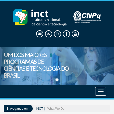
UM DOS MAIORES
PROGRAMAS
DE
CIÊNCIAS E TECNOLOGIA DO
BRASIL
Mostrar
menu
INCT
What We Do
Navegando em