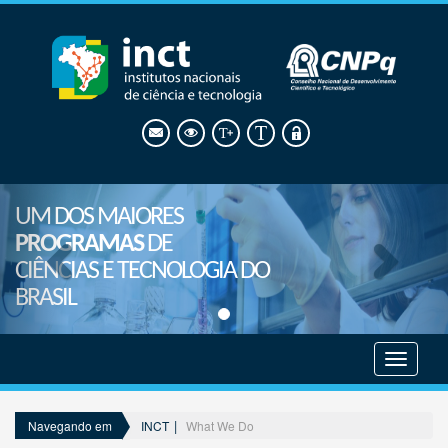
UM DOS MAIORES
PROGRAMAS
DE
CIÊNCIAS E TECNOLOGIA DO
BRASIL
Mostrar
menu
INCT
What We Do
Navegando em