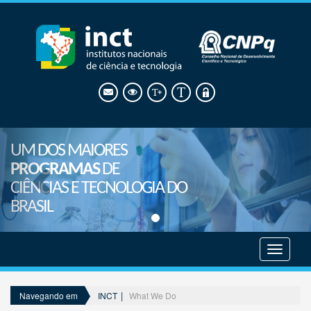
UM DOS MAIORES
PROGRAMAS
DE
CIÊNCIAS E TECNOLOGIA DO
BRASIL
Mostrar
menu
INCT
What We Do
Navegando em