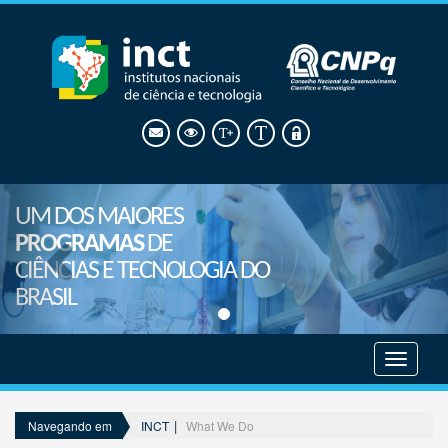
UM DOS MAIORES
PROGRAMAS
DE
CIÊNCIAS E TECNOLOGIA DO
BRASIL
Mostrar
menu
INCT
What We Do
Navegando em