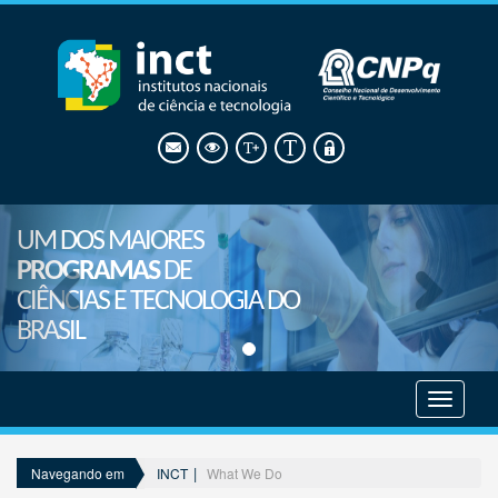
UM DOS MAIORES
PROGRAMAS
DE
CIÊNCIAS E TECNOLOGIA DO
BRASIL
Mostrar
menu
INCT
What We Do
Navegando em