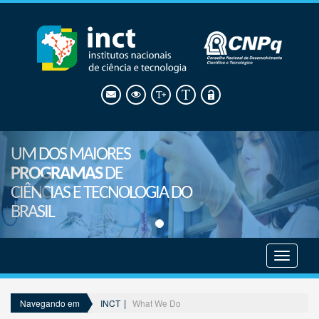
UM DOS MAIORES
PROGRAMAS
DE
CIÊNCIAS E TECNOLOGIA DO
BRASIL
Mostrar
menu
INCT
What We Do
Navegando em