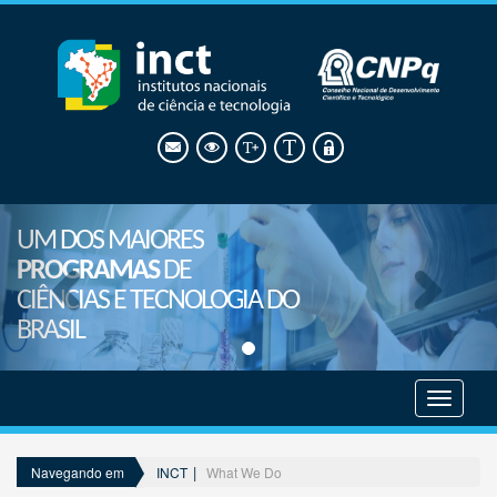
UM DOS MAIORES
PROGRAMAS
DE
CIÊNCIAS E TECNOLOGIA DO
BRASIL
Mostrar
menu
INCT
What We Do
Navegando em