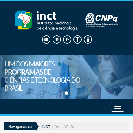
UM DOS MAIORES
PROGRAMAS
DE
CIÊNCIAS E TECNOLOGIA DO
BRASIL
Mostrar
menu
INCT
What We Do
Navegando em