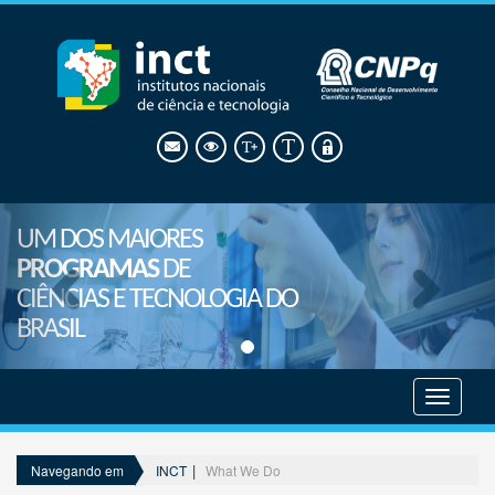
UM DOS MAIORES
PROGRAMAS
DE
CIÊNCIAS E TECNOLOGIA DO
BRASIL
Mostrar
menu
INCT
What We Do
Navegando em